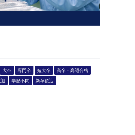
大卒
専門卒
短大卒
高卒・高認合格
歓迎
学歴不問
新卒歓迎