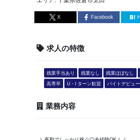
エリア: 千葉県佐倉市太田
X
Facebook
H
求人の特徴
残業手当あり
残業なし
残業ほぼなし
高専卒
U・I ターン歓迎
バイトデビュー
業務内容
＼夜勤でしっかり稼ぐ◎未経験OK！／