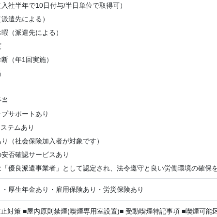
入社半年で10日付与/半日単位で取得可）
（派遣先による）
休暇（派遣先による）
度
診断（年1回実施）
当
手当
ップサポートあり
システムあり
あり（社会保険加入者が対象です）
の安否確認サービスあり
「優良派遣事業者」として認定され、法令遵守と良い労働環境の確保を実現し
り・厚生年金あり・雇用保険あり・労災保険あり
防止対策 ■屋内原則禁煙(喫煙専用室設置)■ 受動喫煙特記事項 ■喫煙可