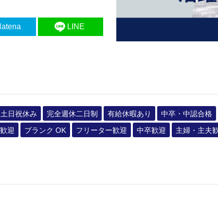
atena
LINE
土日祝休み
完全週休二日制
有給休暇あり
中卒・中認合格
歓迎
ブランク OK
フリーター歓迎
中卒歓迎
主婦・主夫