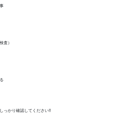
事
検査）
る
っかり確認してください!!