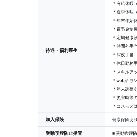
＊有給休暇（
＊夏季休暇
＊年末年始
＊慶弔金制
＊定期健康
＊時間外手
待遇・福利厚生
＊深夜手当
＊休日勤務
＊スキルア
＊web給与
＊年末調整
＊災害時等
＊コスモスは
加入保険
健康保険あ
受動喫煙防止措置
■ 受動喫煙