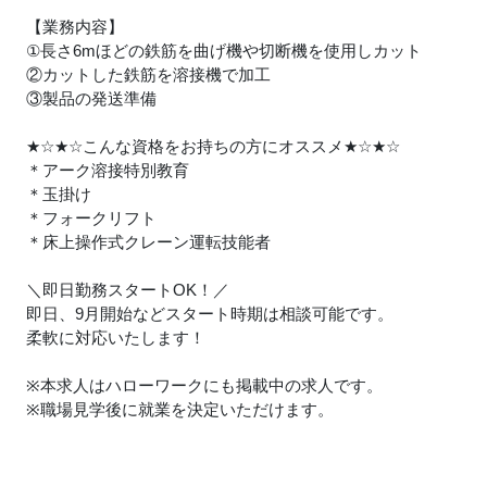
【業務内容】
①長さ6mほどの鉄筋を曲げ機や切断機を使用しカット
②カットした鉄筋を溶接機で加工
③製品の発送準備
★
☆
★
☆こんな資格をお持ちの方にオススメ
★
☆
★
☆
＊アーク溶接特別教育
＊玉掛け
＊フォークリフト
＊床上操作式クレーン運転技能者
＼即日勤務スタートOK！／
即日、9月開始などスタート時期は相談可能です。
柔軟に対応いたします！
※本求人はハローワークにも掲載中の求人です。
※職場見学後に就業を決定いただけます。