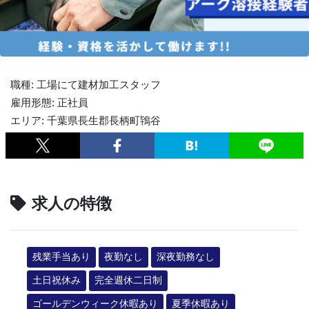
職種: 工場にて建材加工スタッフ
雇用形態: 正社員
エリア: 千葉県長生郡長柄町鴇谷
求人の特徴
残業手当あり
夜勤なし
深夜勤務なし
土日祝休み
完全週休二日制
ゴールデンウィーク休暇あり
夏季休暇あり