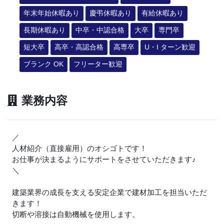
年末年始休暇あり
慶弔休暇あり
有給休暇あり
長期休暇あり
中卒・中認合格
大卒
専門卒
短大卒
高卒・高認合格
高専卒
U・I ターン歓迎
ブランク OK
フリーター歓迎
業務内容
／
人材紹介（直接雇用）のオシゴトです！
お仕事が決まるようにサポートをさせていただきます
♪
＼
建築業界の成長を支える安定企業で建材加工を担当いただ
きます！
切断や溶接は自動機械を使用します。