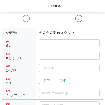
RECRUITING
応募職種
かんたん製造スタッフ
必須
氏名
必須
名前（カナ）
必須
生年月日
必須
男性
女性
性別
必須
メールアドレス
必須